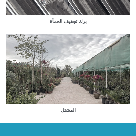
برك تجفيف الحمأة
المشتل